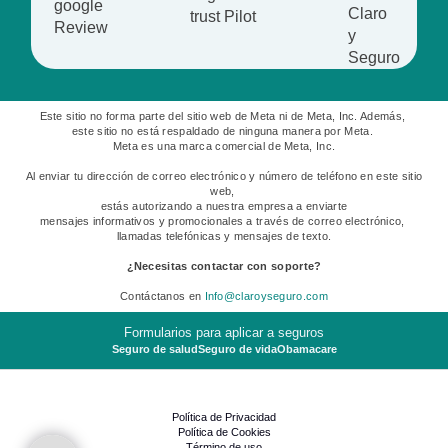
Este sitio no forma parte del sitio web de Meta ni de Meta, Inc. Además,
este sitio no está respaldado de ninguna manera por Meta.
Meta es una marca comercial de Meta, Inc.
Al enviar tu dirección de correo electrónico y número de teléfono en este sitio
web,
estás autorizando a nuestra empresa a enviarte
mensajes informativos y promocionales a través de correo electrónico,
llamadas telefónicas y mensajes de texto.
¿Necesitas contactar con soporte?
Contáctanos en
Info@claroyseguro.com
Formularios para aplicar a seguros
Seguro de salud
Seguro de vida
Obamacare
Política de Privacidad
Política de Cookies
Término de uso